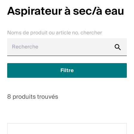
Aspirateur à sec/à eau
Jobs
Contact
Noms de produit ou article no. chercher
Downloadcenter
Webshop
Français (Suisse)
Filtre
Veuillez sélectionner un pays et une langue
8 produits trouvés
Suisse
Deutsch
Français