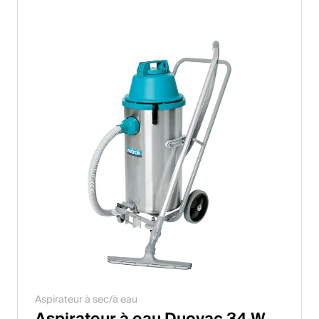
Italiano
English
Autriche
Deutsch
English
Allemagne
Deutsch
English
Suède
Aspirateur à sec/à eau
Svenska
Aspirateur à eau Duovac 34 W