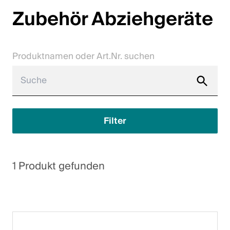
Zubehör Abziehgeräte
Karriere
Kontakt
Produktnamen oder Art.Nr. suchen
Downloadcenter
Webshop
Deutsch (Schweiz)
Filter
Bitte wähle ein Land und eine Sprache
1 Produkt gefunden
Schweiz
Deutsch
Français