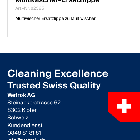
English
Art.-Nr. 82395
Multiwischer Ersatzlippe zu Multiwischer
Polen
Polski
English
Cleaning Excellence
Trusted Swiss Quality
Wetrok AG
Steinackerstrasse 62
8302 Kloten
Schweiz
Kundendienst
0848 81 81 81