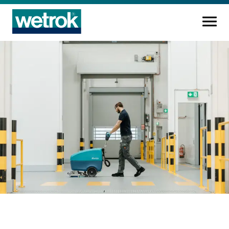
Reinigungsprodukte
Kompetenzzentrum
Service
Wissen
Innovation
Unternehmen