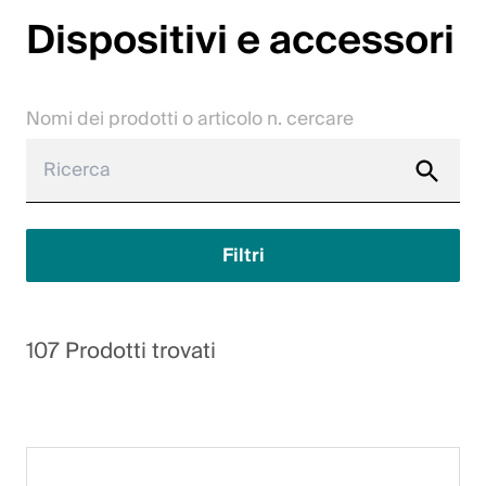
Dispositivi e accessori
Lavori
Contattateci
Nomi dei prodotti o articolo n. cercare
Centro di download
Webshop
Italiano (Svizzera)
Filtri
Seleziona un Paese e una lingua
107 Prodotti trovati
Svizzera
Deutsch
Français