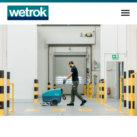
Prodotti di pulizia
Centro di competenza
Servizio
Conoscenza
Innovazioni
L'azienda