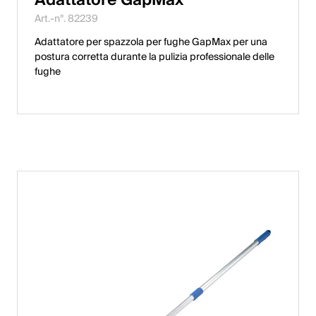
English
Art.-n°. 82239
Adattatore per spazzola per fughe GapMax per una
postura corretta durante la pulizia professionale delle
Polonia
fughe
Polski
English