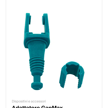
Italiano
English
Austria
Deutsch
English
Germania
Deutsch
English
Svezia
Dispositivi e accessori
Svenska
Adattatore GapMax