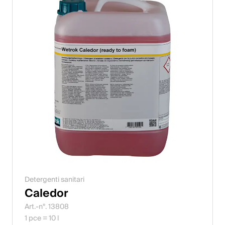
Detergenti sanitari
Caledor
Art.-n°. 13808
1 pce = 10 l