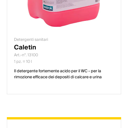
Detergenti sanitari
Caletin
Art.-n°. 13100
1 pz. = 10 l
Il detergente fortemente acido per il WC - per la
rimozione efficace dei depositi di calcare e urina