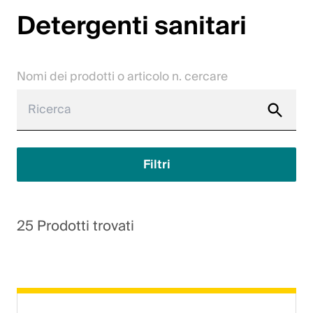
Detergenti sanitari
Lavori
Contattateci
Nomi dei prodotti o articolo n. cercare
Centro di download
Webshop
Italiano (Svizzera)
Filtri
Seleziona un Paese e una lingua
25 Prodotti trovati
Svizzera
Deutsch
Français