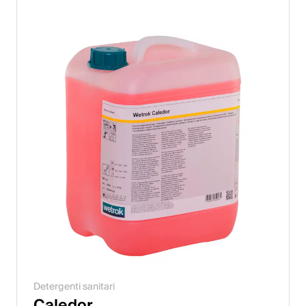
Italiano
English
Austria
Deutsch
English
Germania
Deutsch
English
Svezia
Detergenti sanitari
Svenska
Caledor