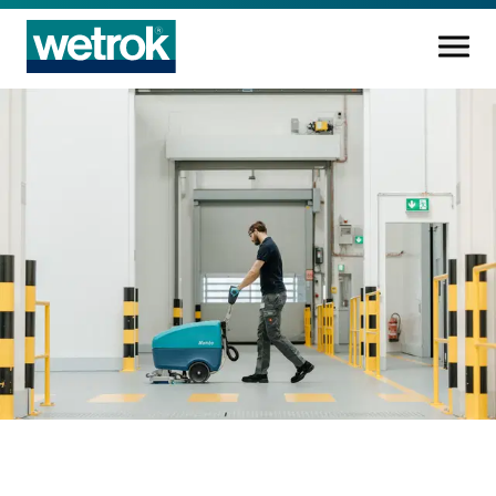
Prodotti di pulizia
Centro di competenza
Servizio
Conoscenza
Innovazioni
L'azienda