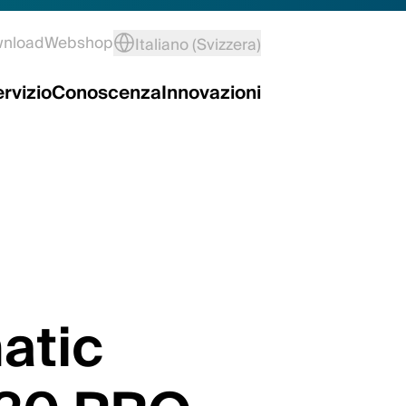
wnload
Webshop
Italiano (Svizzera)
rvizio
Conoscenza
Innovazioni
atic