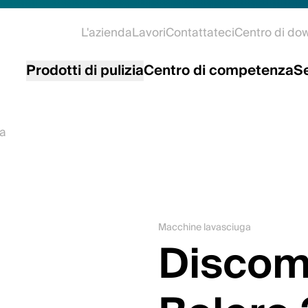
L'azienda
Lavori
Contattateci
Centro di do
Prodotti di pulizia
Centro di competenza
Se
a
Macchine lavasciuga
Discom