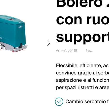
Bolero
con ruo
suppor
Art.-n°. 50418
1 pz.
Flessibile, efficiente, 
convince grazie ai serba
aspirazione e al funzio
per spazi ristretti e ar
Cambio serbatoio fl