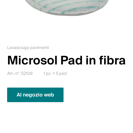
Lavori
Contattateci
Centro di download
Lavasciuga pavimenti
Webshop
Microsol Pad in fibra
Italiano (Svizzera)
Art.-n°. 52109
1 pz. = 5 pad
Seleziona un Paese e una lingua
Al negozio web
Svizzera
Deutsch
Français