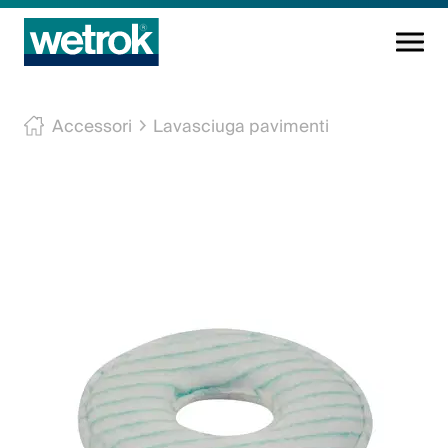
Prodotti di pulizia
Accessori
Lavasciuga pavimenti
Centro di competenza
Servizio
Conoscenza
Innovazioni
L'azienda