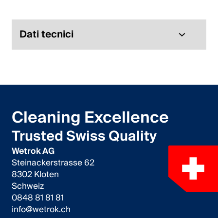
Italiano
English
Dati tecnici
Austria
Deutsch
English
Cleaning Excellence
Germania
Trusted Swiss Quality
Deutsch
Wetrok AG
Steinackerstrasse 62
English
8302 Kloten
Schweiz
Svezia
0848 81 81 81
info@wetrok.ch
Svenska