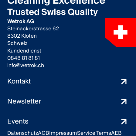
Cleaning Excellence
Trusted Swiss Quality
Wetrok AG
Steinackerstrasse 62
8302 Kloten
Schweiz
Kundendienst
0848 81 81 81
info@wetrok.ch
Kontakt
Newsletter
Events
Datenschutz
AGB
Impressum
Service Terms
AEB