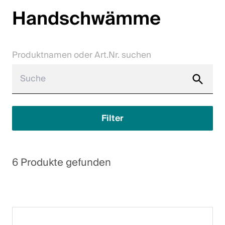
Handschwämme
Karriere
Kontakt
Produktnamen oder Art.Nr. suchen
Downloadcenter
Webshop
Deutsch (Schweiz)
Filter
Bitte wähle ein Land und eine Sprache
6 Produkte gefunden
Schweiz
Deutsch
Français