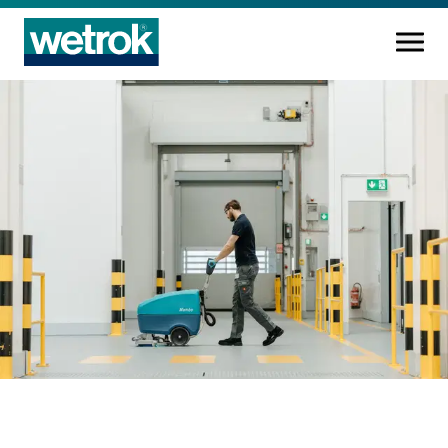
Reinigungsprodukte
Kompetenzzentrum
Service
Wissen
Innovation
Unternehmen