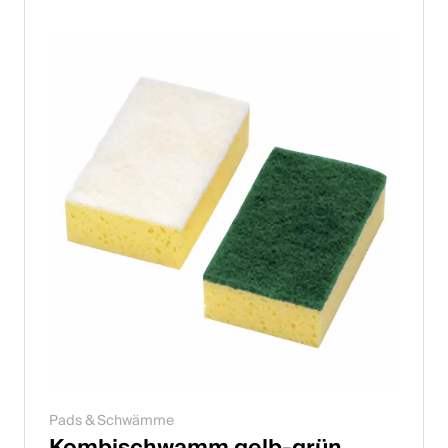
Italiano
English
Österreich
Deutsch
English
Deutschland
Deutsch
English
Schweden
Pads & Schwämme
Svenska
Kombischwamm gelb-grün