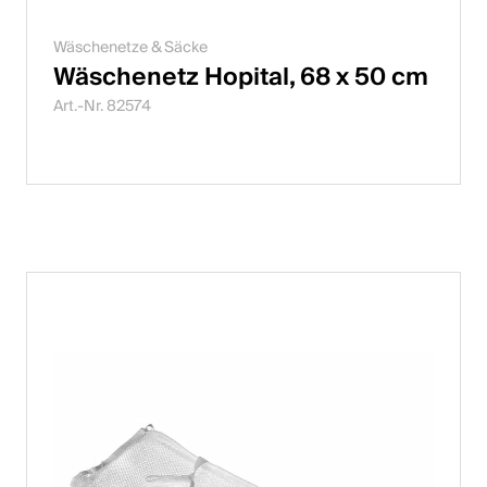
Wäschenetze & Säcke
Wäschenetz Hopital, 68 x 50 cm
Art.-Nr. 82574