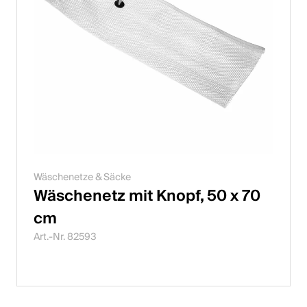
Wäschenetze & Säcke
Wäschenetz mit Knopf, 50 x 70
cm
Art.-Nr. 82593