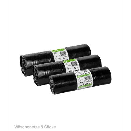
Wäschenetze & Säcke