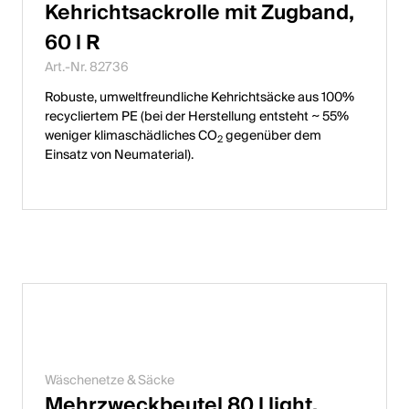
Kehrichtsackrolle mit Zugband,
60 l R
Art.-Nr. 82736
Robuste, umweltfreundliche Kehrichtsäcke aus 100%
recycliertem PE (bei der Herstellung entsteht ~ 55%
weniger klimaschädliches CO
gegenüber dem
2
Einsatz von Neumaterial).
Wäschenetze & Säcke
Mehrzweckbeutel 80 l light,