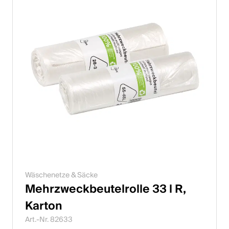
Wäschenetze & Säcke
Mehrzweckbeutelrolle 33 l R,
Karton
Art.-Nr. 82633