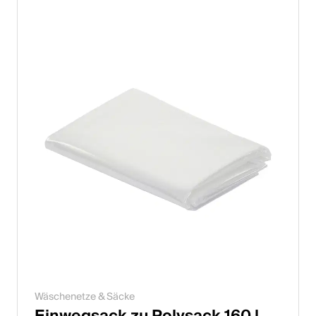
Italiano
English
Österreich
Deutsch
English
Deutschland
Deutsch
English
Schweden
Wäschenetze & Säcke
Svenska
Einwegsack zu Polysack 160 l