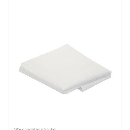
Wäschenetze & Säcke