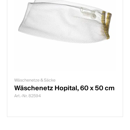
Wäschenetze & Säcke
Wäschenetz Hopital, 60 x 50 cm
Art.-Nr. 82594