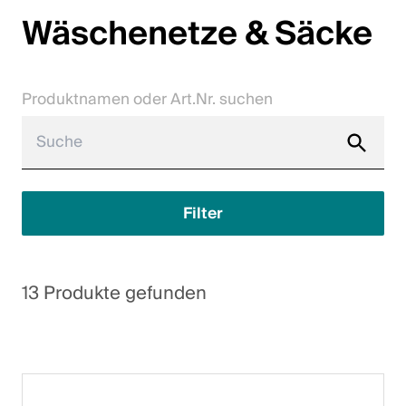
Wäschenetze & Säcke
Karriere
Kontakt
Produktnamen oder Art.Nr. suchen
Downloadcenter
Webshop
Deutsch (Schweiz)
Filter
Bitte wähle ein Land und eine Sprache
13 Produkte gefunden
Schweiz
Deutsch
Français