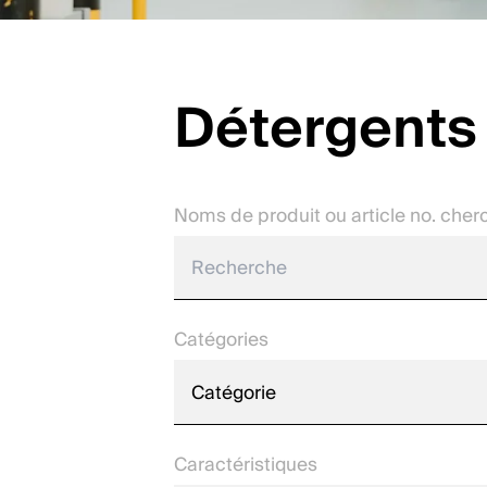
Détergents 
Noms de produit ou article no. cher
Catégories
Catégorie
Caractéristiques