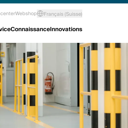
center
Webshop
Français (Suisse)
vice
Connaissance
Innovations