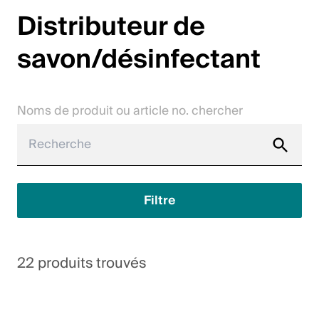
Distributeur de
Jobs
savon/désinfectant
Contact
Downloadcenter
Noms de produit ou article no. chercher
Webshop
Français (Suisse)
Filtre
Veuillez sélectionner un pays et une langue
Suisse
22 produits trouvés
Deutsch
Français