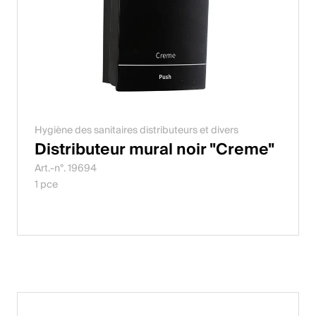
Hygiène des sanitaires distributeurs et divers
Distributeur mural noir "Creme"
Art.-n°. 19694
1 pce