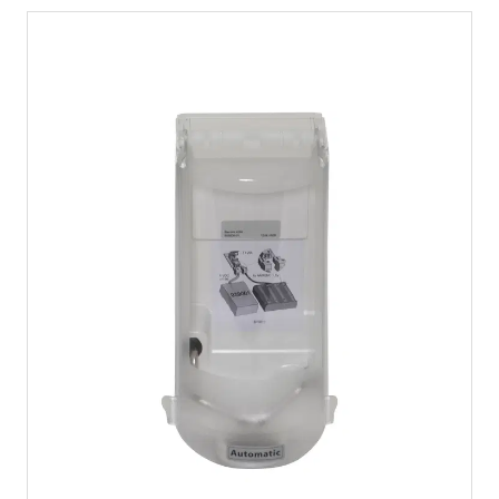
Italiano
English
Autriche
Deutsch
English
Allemagne
Deutsch
English
Suède
Svenska