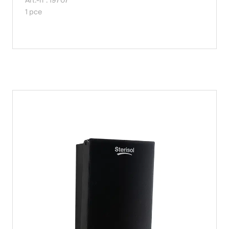
Art.-n°. 19707
1 pce