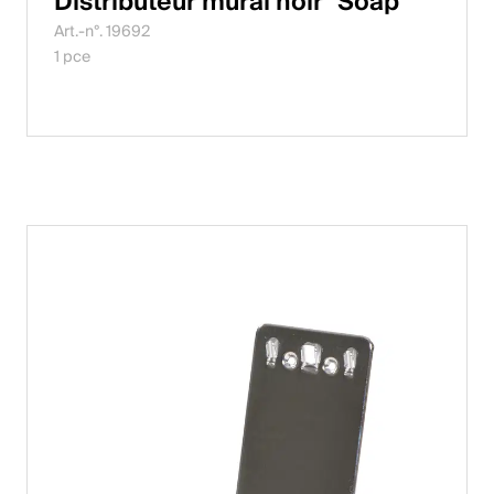
Distributeur mural noir "Soap"
Art.-n°. 19692
1 pce