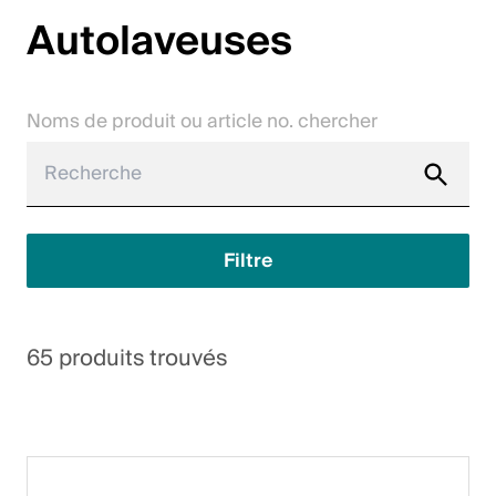
Autolaveuses
Jobs
Contact
Noms de produit ou article no. chercher
Downloadcenter
Webshop
Français (Suisse)
Filtre
Veuillez sélectionner un pays et une langue
65 produits trouvés
Suisse
Deutsch
Français