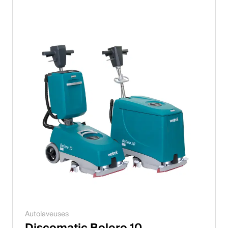
Italiano
English
Autriche
Deutsch
English
Allemagne
Deutsch
English
Suède
Autolaveuses
Svenska
Discomatic Bolero 10