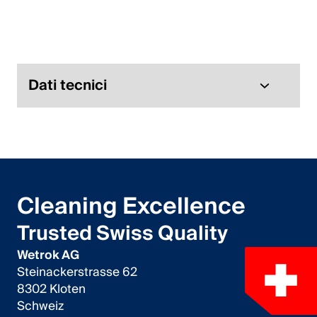
Italiano
English
Austria
Dati tecnici
Deutsch
English
Germania
Cleaning Excellence
Deutsch
Trusted Swiss Quality
English
Wetrok AG
Steinackerstrasse 62
Svezia
8302 Kloten
Schweiz
Svenska