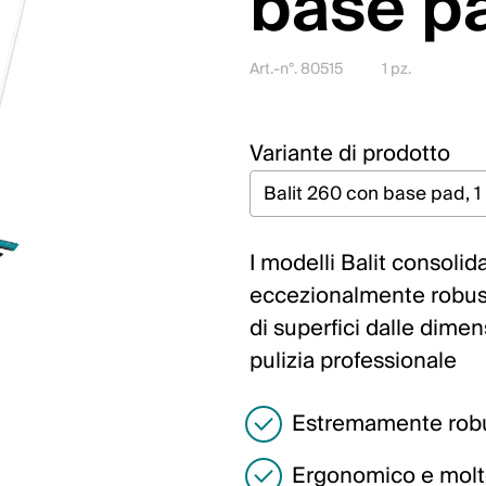
base p
Art.-n°. 80515
1 pz.
Variante di prodotto
I modelli Balit consolid
eccezionalmente robusti
di superfici dalle dimen
pulizia professionale
Estremamente robu
Ergonomico e molt