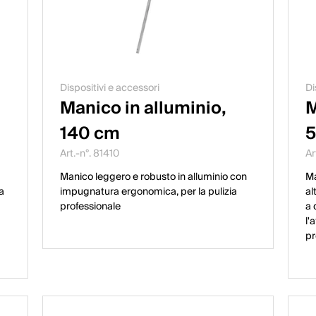
Dispositivi e accessori
Di
Manico in alluminio,
M
140 cm
5
Art.-n°. 81410
Ar
Manico leggero e robusto in alluminio con
Ma
a
impugnatura ergonomica, per la pulizia
al
professionale
a 
l'
pr