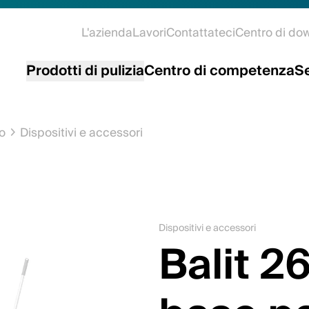
L'azienda
Lavori
Contattateci
Centro di do
Prodotti di pulizia
Centro di competenza
Se
mo
Dispositivi e accessori
Dispositivi e accessori
Balit 2