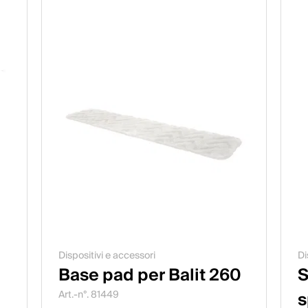
Dispositivi e accessori
Di
Base pad per Balit 260
S
s
Art.-n°. 81449