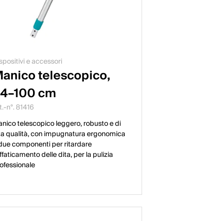
spositivi e accessori
anico telescopico,
4–100 cm
t.-n°. 81416
nico telescopico leggero, robusto e di
ta qualità, con impugnatura ergonomica
due componenti per ritardare
affaticamento delle dita, per la pulizia
ofessionale