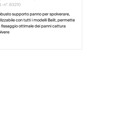
t.-n°. 83210
busto supporto panno per spolverare,
ilizzabile con tutti i modelli Balit, permette
 fissaggio ottimale dei panni cattura
lvere