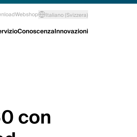
wnload
Webshop
Italiano (Svizzera)
rvizio
Conoscenza
Innovazioni
60 con