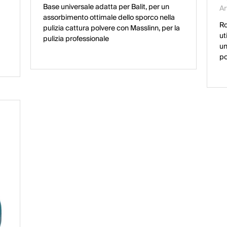
Base universale adatta per Balit, per un
Ar
assorbimento ottimale dello sporco nella
Ro
pulizia cattura polvere con Masslinn, per la
ut
pulizia professionale
un
po