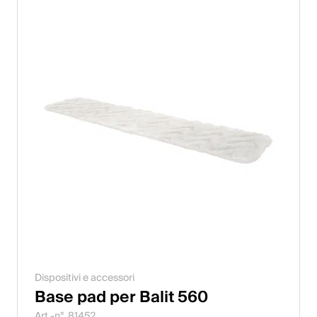
Dispositivi e accessori
Base pad per Balit 560
Art.-n°. 81452