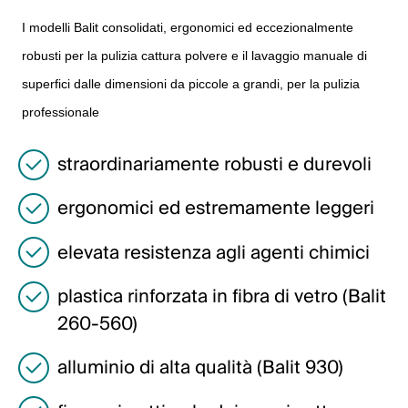
Italiano
I modelli Balit consolidati, ergonomici ed eccezionalmente
English
robusti per la pulizia cattura polvere e il lavaggio manuale di
superfici dalle dimensioni da piccole a grandi, per la pulizia
Austria
professionale
Deutsch
straordinariamente robusti e durevoli
English
ergonomici ed estremamente leggeri
Germania
elevata resistenza agli agenti chimici
Deutsch
plastica rinforzata in fibra di vetro (Balit
English
260-560)
Svezia
alluminio di alta qualità (Balit 930)
Svenska