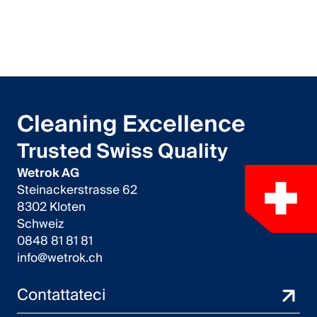
Lavori
Contattateci
Centro di download
Cleaning Excellence
Webshop
Trusted Swiss Quality
Italiano (Svizzera)
Wetrok AG
Steinackerstrasse 62
Seleziona un Paese e una lingua
8302 Kloten
Schweiz
Svizzera
0848 81 81 81
info@wetrok.ch
Deutsch
Contattateci
Français