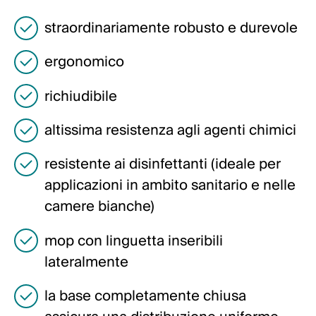
Italiano
straordinariamente robusto e durevole
English
ergonomico
Austria
richiudibile
Deutsch
altissima resistenza agli agenti chimici
English
resistente ai disinfettanti (ideale per
Germania
applicazioni in ambito sanitario e nelle
camere bianche)
Deutsch
English
mop con linguetta inseribili
lateralmente
Svezia
la base completamente chiusa
Svenska