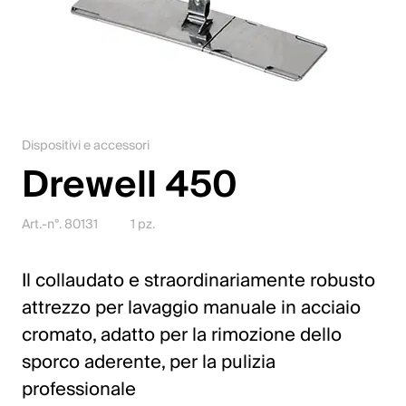
Lavori
Contattateci
Centro di download
Dispositivi e accessori
Webshop
Drewell 450
Italiano (Svizzera)
Art.-n°. 80131
1 pz.
Seleziona un Paese e una lingua
Il collaudato e straordinariamente robusto
attrezzo per lavaggio manuale in acciaio
Svizzera
cromato, adatto per la rimozione dello
Deutsch
sporco aderente, per la pulizia
Français
professionale