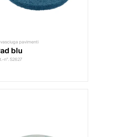
vasciuga pavimenti
ad blu
t.-n°. 52627