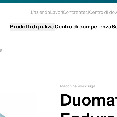
L'azienda
Lavori
Contattateci
Centro di do
Prodotti di pulizia
Centro di competenza
Se
a
Macchine lavasciuga
Duomat