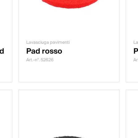
Lavasciuga pavimenti
La
ad
Pad rosso
P
Art.-n°. 52626
Ar