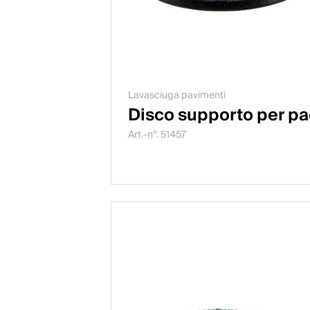
Lavasciuga pavimenti
Disco supporto per p
Art.-n°. 51457