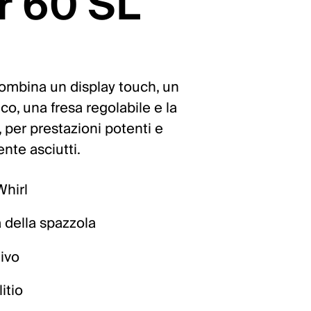
r 60 SL
ombina un display touch, un
o, una fresa regolabile e la
 per prestazioni potenti e
nte asciutti.
hirl
 della spazzola
tivo
itio