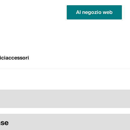
Al negozio web
ici
accessori
ase