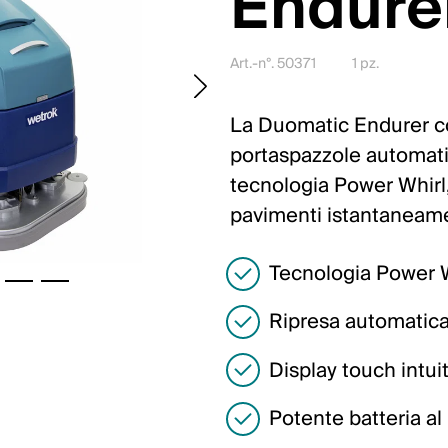
Endure
Art.-n°. 50371
1 pz.
La Duomatic Endurer c
portaspazzole automatic
tecnologia Power Whirl,
pavimenti istantaneame
Tecnologia Power W
Ripresa automatica
Display touch intui
Potente batteria al l