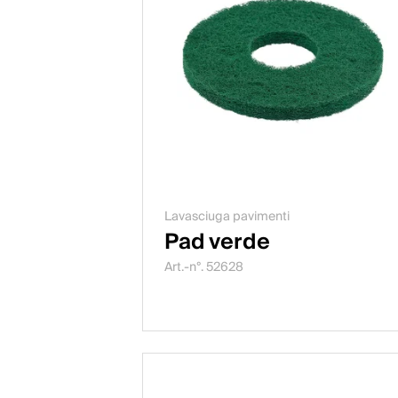
Lavasciuga pavimenti
Pad verde
Art.-n°. 52628