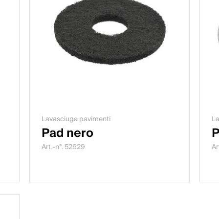
Lavasciuga pavimenti
La
Pad nero
P
Art.-n°. 52629
Ar