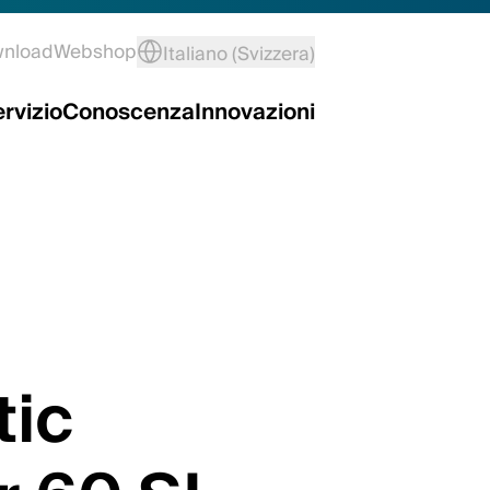
wnload
Webshop
Italiano (Svizzera)
rvizio
Conoscenza
Innovazioni
ic