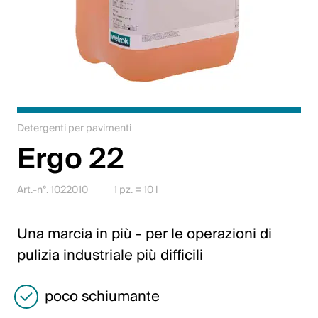
Lavori
Contattateci
Centro di download
Webshop
Detergenti per pavimenti
Ergo 22
Italiano (Svizzera)
Art.-n°. 1022010
1 pz. = 10 l
Seleziona un Paese e una lingua
Una marcia in più - per le operazioni di
Svizzera
pulizia industriale più difficili
Deutsch
poco schiumante
Français