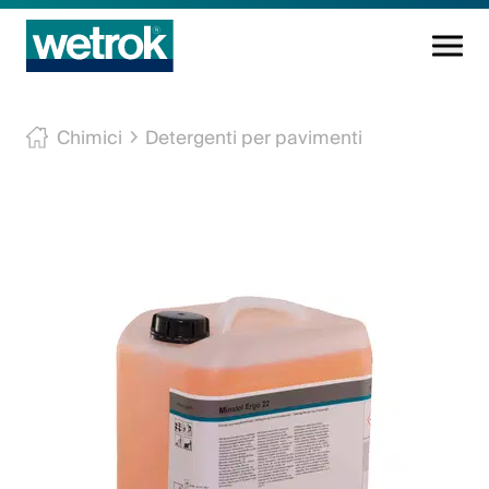
Prodotti di pulizia
Chimici
Detergenti per pavimenti
Centro di competenza
Servizio
Conoscenza
Innovazioni
L'azienda