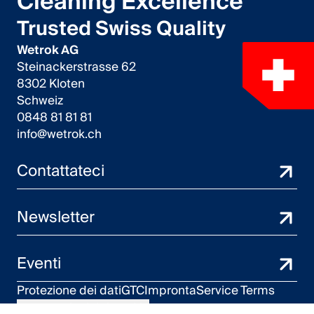
Cleaning Excellence
Trusted Swiss Quality
Wetrok AG
Steinackerstrasse 62
8302 Kloten
Schweiz
0848 81 81 81
info@wetrok.ch
Contattateci
Newsletter
Eventi
Protezione dei dati
GTC
Impronta
Service Terms
Impostazioni dei cookie