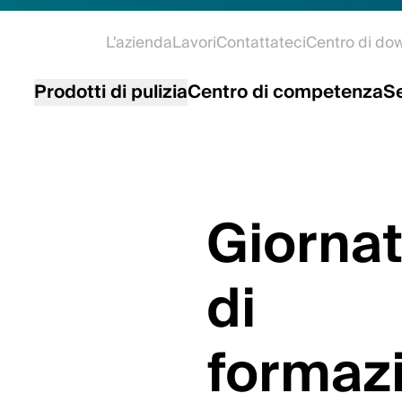
L'azienda
Lavori
Contattateci
Centro di do
Prodotti di pulizia
Centro di competenza
Se
Giornat
di
formazi