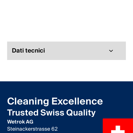
Italiano
English
Austria
Deutsch
Dati tecnici
English
Germania
Deutsch
Cleaning Excellence
English
Trusted Swiss Quality
Svezia
Wetrok AG
Svenska
Steinackerstrasse 62