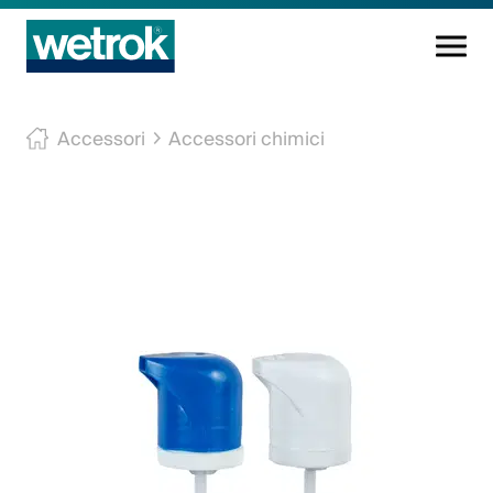
Prodotti di pulizia
Accessori
Accessori chimici
Centro di competenza
Servizio
Conoscenza
Innovazioni
L'azienda