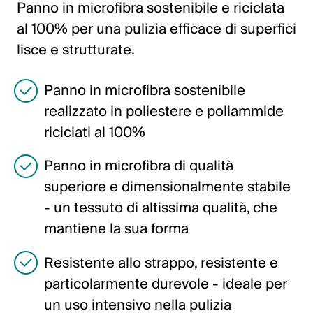
Panno in microfibra sostenibile e riciclata
Italiano
al 100% per una pulizia efficace di superfici
English
lisce e strutturate.
Austria
Panno in microfibra sostenibile
Deutsch
realizzato in poliestere e poliammide
riciclati al 100%
English
Panno in microfibra di qualità
Germania
superiore e dimensionalmente stabile
Deutsch
- un tessuto di altissima qualità, che
mantiene la sua forma
English
Resistente allo strappo, resistente e
Svezia
particolarmente durevole - ideale per
un uso intensivo nella pulizia
Svenska