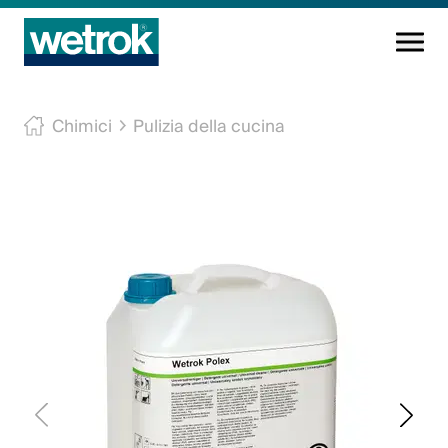
Prodotti di pulizia
Chimici
Pulizia della cucina
Centro di competenza
Servizio
Conoscenza
Innovazioni
L'azienda