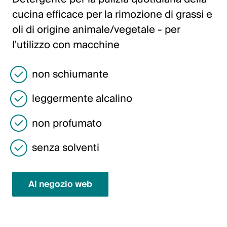
Italiano
cucina efficace per la rimozione di grassi e
English
oli di origine animale/vegetale - per
l'utilizzo con macchine
Austria
non schiumante
Deutsch
leggermente alcalino
English
non profumato
Germania
senza solventi
Deutsch
English
Al negozio web
Svezia
Svenska