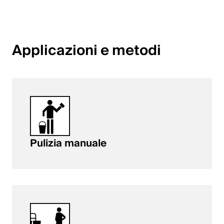
English
Polonia
Applicazioni e metodi
Polski
English
Pulizia manuale