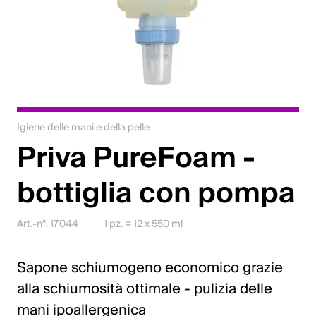
Lavori
Contattateci
Centro di download
Webshop
Igiene delle mani e della pelle
Priva PureFoam -
Italiano (Svizzera)
bottiglia con pompa
Seleziona un Paese e una lingua
Art.-n°. 17044
1 pz. = 12 x 550 ml
Svizzera
Deutsch
Sapone schiumogeno economico grazie
alla schiumosità ottimale - pulizia delle
Français
mani ipoallergenica