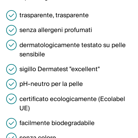
Italiano
trasparente, trasparente
English
senza allergeni profumati
Austria
dermatologicamente testato su pelle
Deutsch
sensibile
English
sigillo Dermatest "excellent"
Germania
pH-neutro per la pelle
Deutsch
certificato ecologicamente (Ecolabel
English
UE)
Svezia
facilmente biodegradabile
Svenska