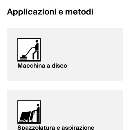
English
Applicazioni e metodi
Polonia
Polski
English
Macchina a disco
Spazzolatura e aspirazione