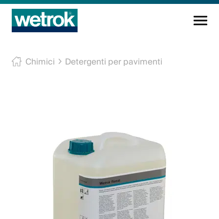
Prodotti di pulizia
Chimici
Detergenti per pavimenti
Centro di competenza
Servizio
Conoscenza
Innovazioni
L'azienda