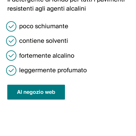
Italiano
resistenti agli agenti alcalini
English
poco schiumante
Austria
contiene solventi
Deutsch
fortemente alcalino
English
leggermente profumato
Germania
Deutsch
Al negozio web
English
Svezia
Svenska