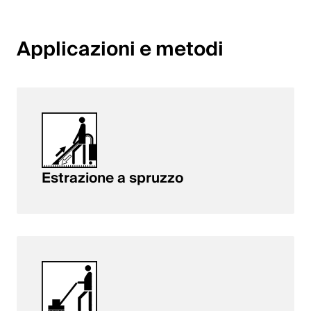
English
Applicazioni e metodi
Polonia
Polski
English
Estrazione a spruzzo