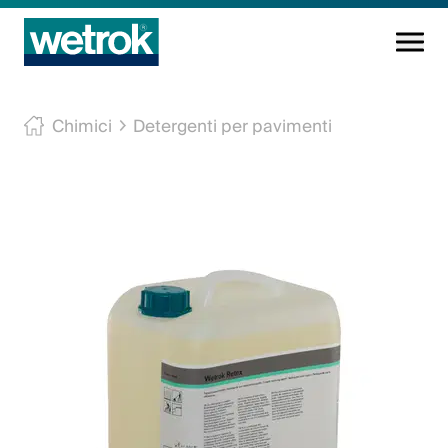
Prodotti di pulizia
Chimici
Detergenti per pavimenti
Centro di competenza
Servizio
Conoscenza
Innovazioni
L'azienda