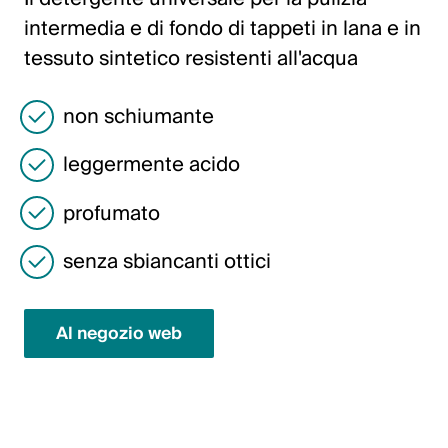
Italiano
intermedia e di fondo di tappeti in lana e in
English
tessuto sintetico resistenti all'acqua
non schiumante
Austria
Deutsch
leggermente acido
English
profumato
Germania
senza sbiancanti ottici
Deutsch
Al negozio web
English
Svezia
Svenska