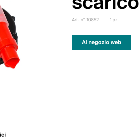
scarico
Art.-n°. 10852
1 pz.
Al negozio web
ici