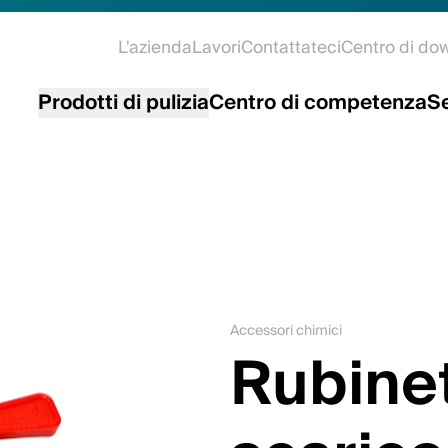
L'azienda
Lavori
Contattateci
Centro di do
Prodotti di pulizia
Centro di competenza
Se
Accessori chimici
Rubinet