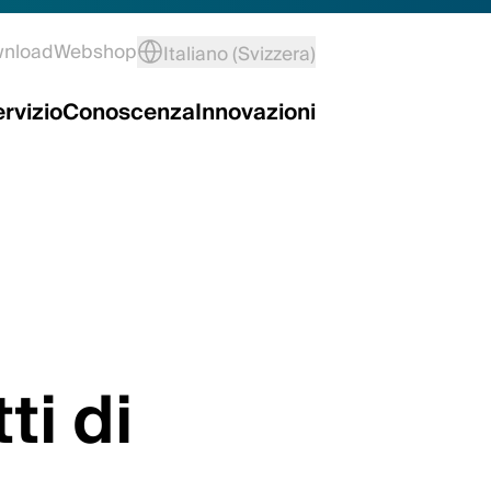
wnload
Webshop
Italiano (Svizzera)
rvizio
Conoscenza
Innovazioni
ti di