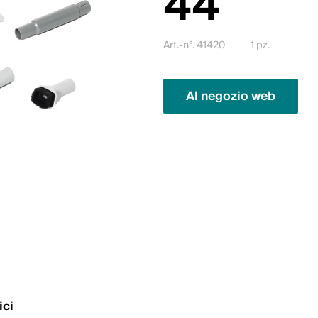
44
Art.-n°. 41420
1 pz.
Al negozio web
ici