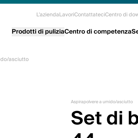
L'azienda
Lavori
Contattateci
Centro di do
Prodotti di pulizia
Centro di competenza
Se
ido/asciutto
Aspirapolvere a umido/asciutto
Set di 