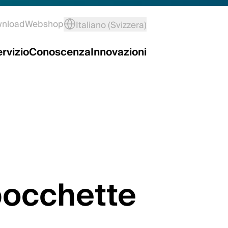
wnload
Webshop
Italiano (Svizzera)
rvizio
Conoscenza
Innovazioni
bocchette