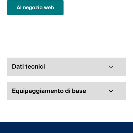
Al negozio web
Lavori
Contattateci
Centro di download
Webshop
Dati tecnici
Italiano (Svizzera)
Seleziona un Paese e una lingua
Equipaggiamento di base
Svizzera
Deutsch
Français