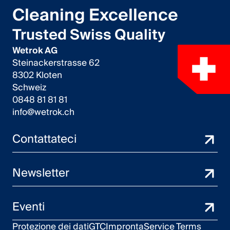
Italiano
Cleaning Excellence
English
Trusted Swiss Quality
Wetrok AG
Austria
Steinackerstrasse 62
8302 Kloten
Deutsch
Schweiz
English
0848 81 81 81
info@wetrok.ch
Germania
Contattateci
Deutsch
Newsletter
English
Svezia
Eventi
Svenska
Protezione dei dati
GTC
Impronta
Service Terms