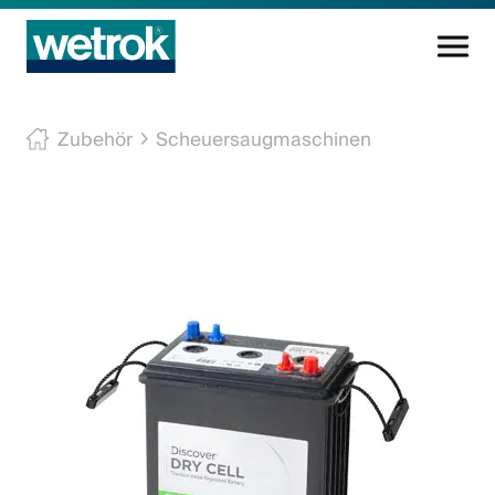
Reinigungsprodukte
Zubehör
Scheuersaugmaschinen
Kompetenzzentrum
Service
Wissen
Innovation
Unternehmen