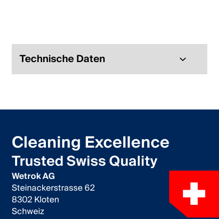
Italiano
English
Österreich
Technische Daten
Deutsch
English
Deutschland
Cleaning Excellence
Deutsch
Trusted Swiss Quality
English
Wetrok AG
Steinackerstrasse 62
Schweden
8302 Kloten
Schweiz
Svenska