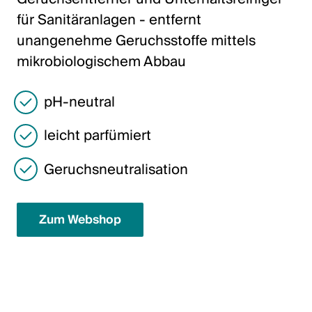
Italiano
für Sanitäranlagen - entfernt
English
unangenehme Geruchsstoffe mittels
mikrobiologischem Abbau
Österreich
pH-neutral
Deutsch
leicht parfümiert
English
Geruchsneutralisation
Deutschland
Deutsch
Zum Webshop
English
Schweden
Svenska