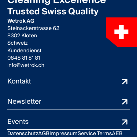
Cleaning Excellence
Trusted Swiss Quality
Wetrok AG
Steinackerstrasse 62
8302 Kloten
Schweiz
Kundendienst
0848 81 81 81
info@wetrok.ch
Kontakt
Newsletter
Events
Datenschutz
AGB
Impressum
Service Terms
AEB