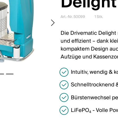
Deligh
Art.-Nr. 50099
1 Stk.
Die Drivematic Delight 
und effizient – dank k
kompaktem Design auch
Aufzüge und Kassenzo
Intuitiv, wendig & 
Schnelltrocknend & 
Bürstenwechsel pe
LiFePO
- Volle Po
4