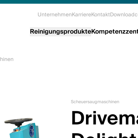
Unternehmen
Karriere
Kontakt
Downloadc
Reinigungsprodukte
Kompetenzzen
hinen
Scheuersaugmaschinen
Drivem