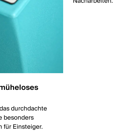
Nacharbeiten.
 müheloses
 das durchdachte
e besonders
 für Einsteiger.