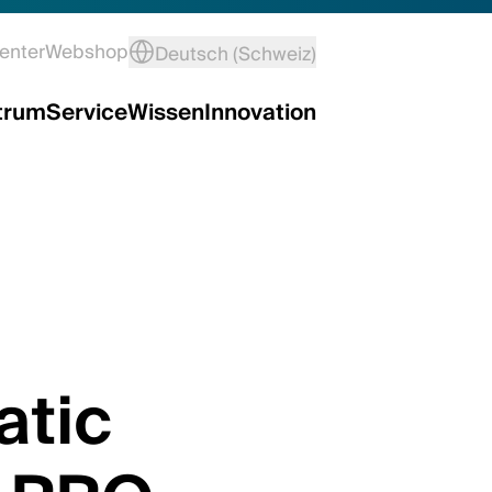
enter
Webshop
Deutsch (Schweiz)
trum
Service
Wissen
Innovation
atic