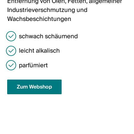
Entfernung von Ölen, Fetten, allgemeiner
Italiano
Industrieverschmutzung und
English
Wachsbeschichtungen
Österreich
schwach schäumend
Deutsch
leicht alkalisch
English
parfümiert
Deutschland
Zum Webshop
Deutsch
English
Schweden
Svenska