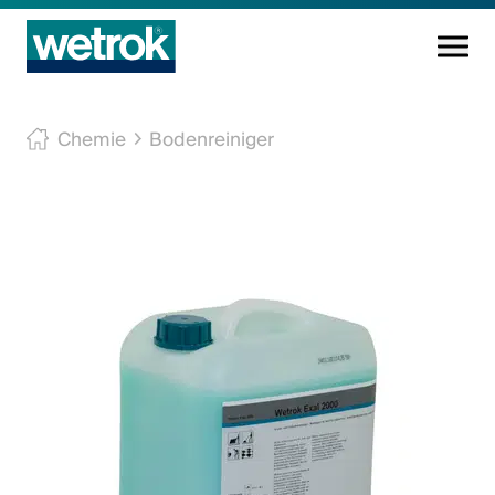
Reinigungsprodukte
Chemie
Bodenreiniger
Kompetenzzentrum
Service
Wissen
Innovation
Unternehmen