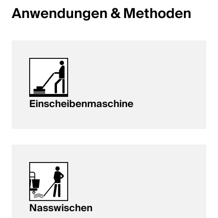
Anwendungen & Methoden
English
Polen
Polski
English
Einscheibenmaschine
Nasswischen