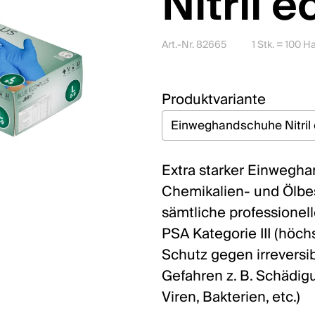
Nitril 
Art.-Nr. 82665
1 Stk. = 100 
Produktvariante
Extra starker Einwegh
Chemikalien- und Ölbest
sämtliche professionel
PSA Kategorie III (höc
Schutz gegen irreversi
Gefahren z. B. Schädig
Viren, Bakterien, etc.)