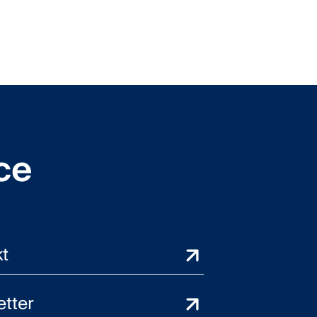
ce
t
tter