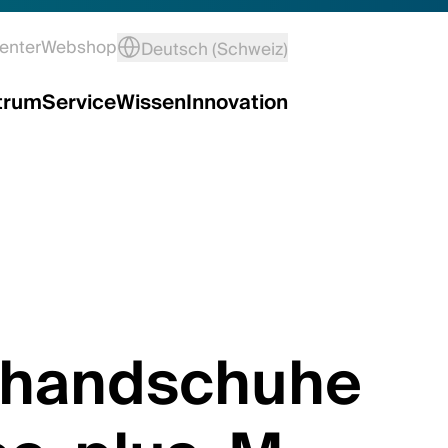
enter
Webshop
Deutsch (Schweiz)
trum
Service
Wissen
Innovation
handschuhe