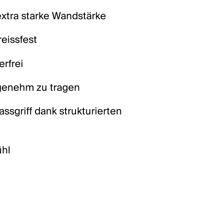
extra starke Wandstärke
reissfest
erfrei
genehm zu tragen
ssgriff dank strukturierten
ühl