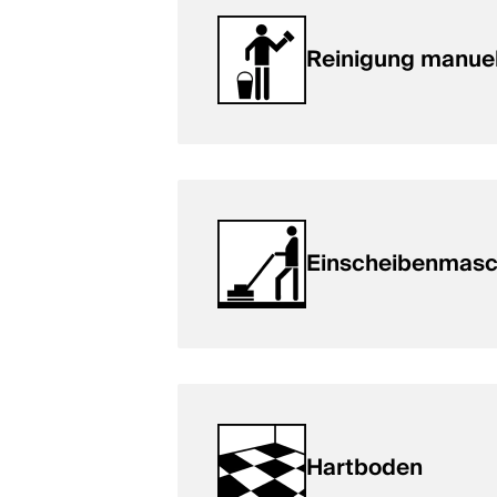
Reinigung manuel
Einscheibenmasc
Hartboden