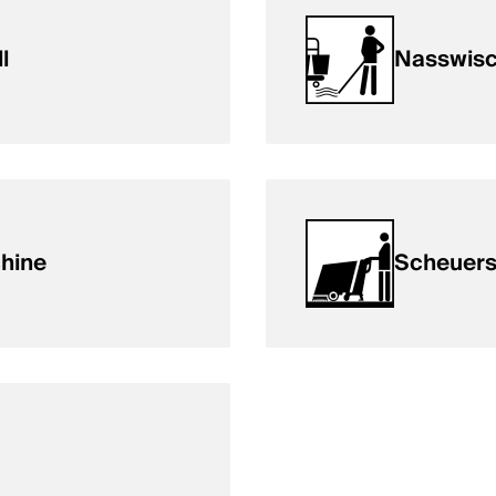
l
Nasswis
hine
Scheuer