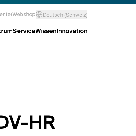
enter
Webshop
Deutsch (Schweiz)
trum
Service
Wissen
Innovation
 DV-HR