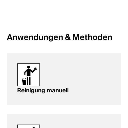
English
Polen
Anwendungen & Methoden
Polski
English
Reinigung manuell