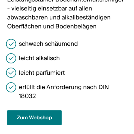
Italiano
- vielseitig einsetzbar auf allen
English
abwaschbaren und alkalibeständigen
Oberflächen und Bodenbelägen
Österreich
schwach schäumend
Deutsch
leicht alkalisch
English
leicht parfümiert
Deutschland
erfüllt die Anforderung nach DIN
Deutsch
18032
English
Zum Webshop
Schweden
Svenska