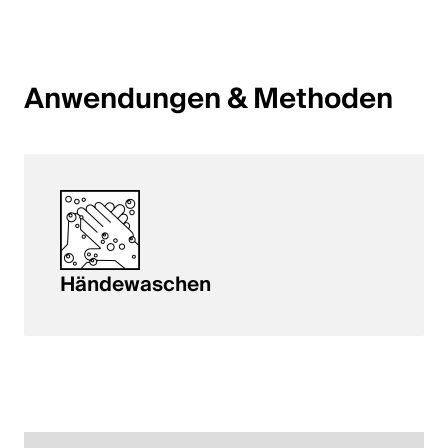
English
Anwendungen & Methoden
Polen
Polski
English
Händewaschen