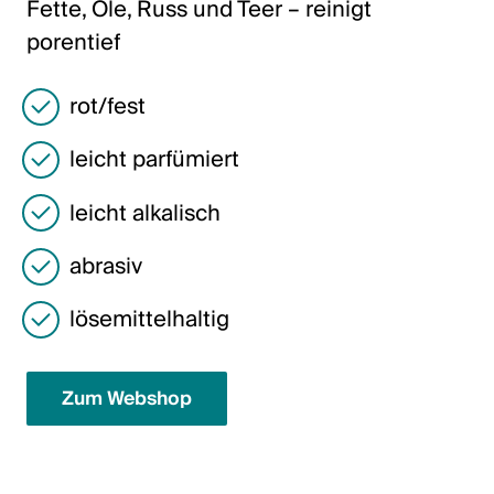
Fette, Öle, Russ und Teer – reinigt
Italiano
porentief
English
rot/fest
Österreich
leicht parfümiert
Deutsch
leicht alkalisch
English
abrasiv
Deutschland
lösemittelhaltig
Deutsch
English
Zum Webshop
Schweden
Svenska