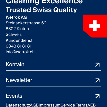
Cleaning Excellence
Trusted Swiss Quality
Wetrok AG
Steinackerstrasse 62
8302 Kloten
Schweiz
Kundendienst
0848 81 81 81
info@wetrok.ch
Kontakt
Newsletter
Events
Datenschutz
AGB
Impressum
Service Terms
AEB