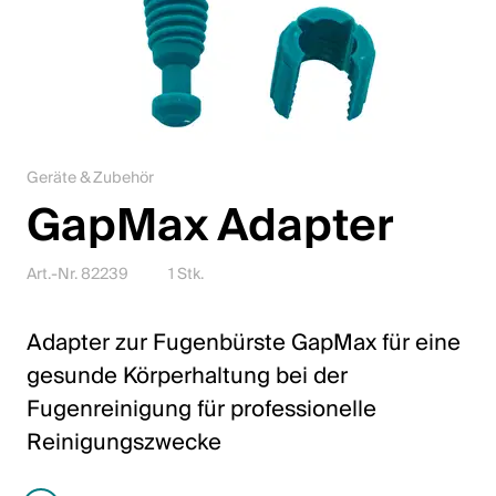
Karriere
Kontakt
Downloadcenter
Geräte & Zubehör
Webshop
GapMax Adapter
Deutsch (Schweiz)
Art.-Nr. 82239
1 Stk.
Bitte wähle ein Land und eine Sprache
Adapter zur Fugenbürste GapMax für eine
gesunde Körperhaltung bei der
Schweiz
Fugenreinigung für professionelle
Deutsch
Reinigungszwecke
Français