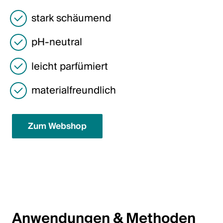
Italiano
stark schäumend
English
pH-neutral
Österreich
leicht parfümiert
Deutsch
materialfreundlich
English
Zum Webshop
Deutschland
Deutsch
English
Schweden
Anwendungen & Methoden
Svenska