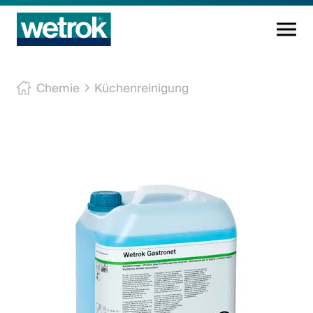
Reinigungsprodukte
Chemie
Küchenreinigung
Kompetenzzentrum
Service
Wissen
Innovation
Unternehmen