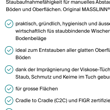
Staubaufnahmefähigkeit für manuelles Absta
Italiano
Böden und Oberflächen. Original MASSLINN®
English
praktisch, gründlich, hygienisch und äuss
Österreich
wirtschaftlich füs staubbindende Wischen 
Deutsch
Bodenbeläge
English
ideal zum Entstauben aller glatten Oberf
Böden
Deutschland
dank der Imprägnierung der Viskose-Tüch
Deutsch
Staub, Schmutz und Keime im Tuch geb
English
für grosse Flächen
Schweden
Cradle to Cradle (C2C) und FIGR zertifizie
Svenska