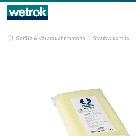
Reinigungsprodukte
Geräte & Verbrauchsmaterial
Staubwischtüche
Kompetenzzentrum
Service
Wissen
Innovation
Unternehmen