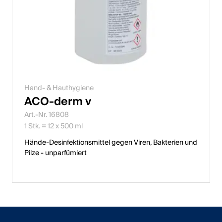
Hand- & Hauthygiene
ACO-derm v
Art.-Nr. 16808
1 Stk. = 12 x 500 ml
Hände-Desinfektionsmittel gegen Viren, Bakterien und
Pilze - unparfümiert