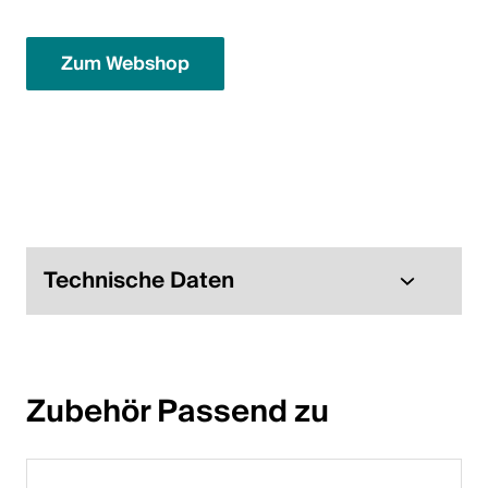
Italiano
English
Zum Webshop
Österreich
Deutsch
English
Technische Daten
Deutschland
Deutsch
English
Zubehör Passend zu
Schweden
Svenska