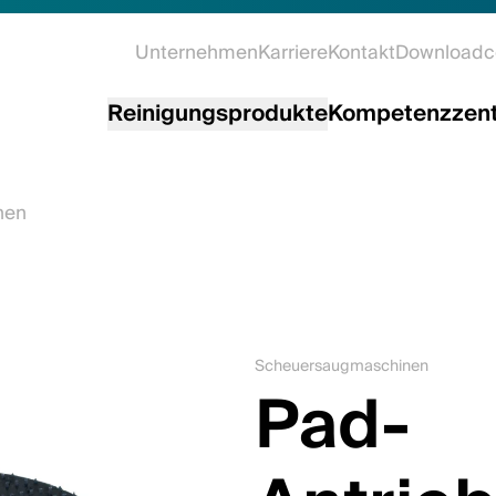
Unternehmen
Karriere
Kontakt
Downloadc
Reinigungsprodukte
Kompetenzzen
nen
Scheuersaugmaschinen
Pad-