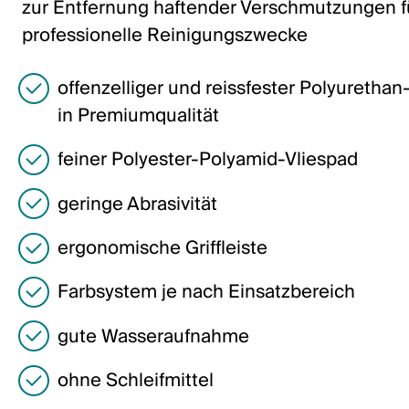
zur Entfernung haftender Verschmutzungen f
Italiano
professionelle Reinigungszwecke
English
offenzelliger und reissfester Polyuret
Österreich
in Premiumqualität
Deutsch
feiner Polyester-Polyamid-Vliespad
English
geringe Abrasivität
Deutschland
ergonomische Griffleiste
Deutsch
Farbsystem je nach Einsatzbereich
English
gute Wasseraufnahme
Schweden
ohne Schleifmittel
Svenska