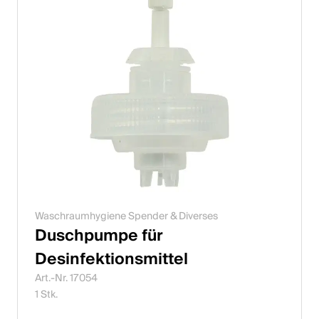
Waschraumhygiene Spender & Diverses
Duschpumpe für
Desinfektionsmittel
Art.-Nr. 17054
1 Stk.