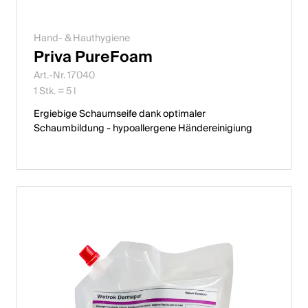
Hand- & Hauthygiene
Priva PureFoam
Art.-Nr. 17040
1 Stk. = 5 l
Ergiebige Schaumseife dank optimaler
Schaumbildung - hypoallergene Händereinigiung