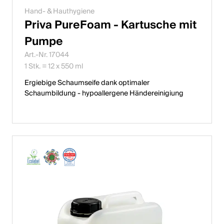
Hand- & Hauthygiene
Priva PureFoam - Kartusche mit
Pumpe
Art.-Nr. 17044
1 Stk. = 12 x 550 ml
Ergiebige Schaumseife dank optimaler
Schaumbildung - hypoallergene Händereinigiung