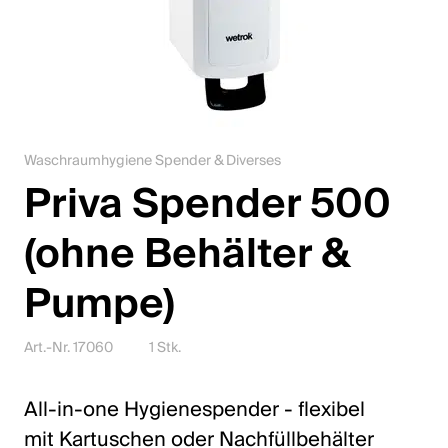
Karriere
Kontakt
Downloadcenter
Waschraumhygiene Spender & Diverses
Webshop
Priva Spender 500
Deutsch (Schweiz)
(ohne Behälter &
Pumpe)
Bitte wähle ein Land und eine Sprache
Schweiz
Art.-Nr. 17060
1 Stk.
Deutsch
All-in-one Hygienespender - flexibel
Français
mit Kartuschen oder Nachfüllbehälter