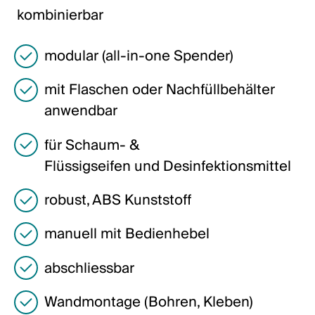
Italiano
kombinierbar
English
modular (all-in-one Spender)
Österreich
mit Flaschen oder Nachfüllbehälter
Deutsch
anwendbar
English
für Schaum- &
Flüssigseifen und Desinfektionsmittel
Deutschland
robust, ABS Kunststoff
Deutsch
manuell mit Bedienhebel
English
abschliessbar
Schweden
Wandmontage (Bohren, Kleben)
Svenska