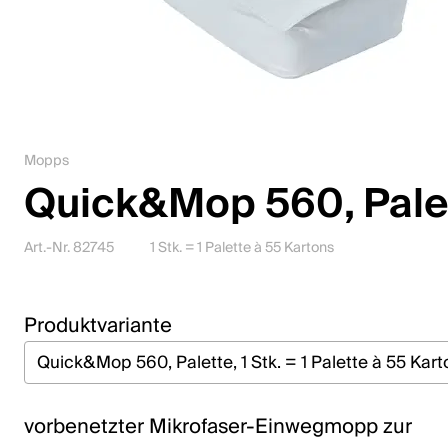
Karriere
Kontakt
Downloadcenter
Mopps
Webshop
Quick&Mop 560, Pale
Deutsch (Schweiz)
Art.-Nr. 82745
1 Stk. = 1 Palette à 55 Kartons
Bitte wähle ein Land und eine Sprache
Produktvariante
Schweiz
Deutsch
Français
vorbenetzter Mikrofaser-Einwegmopp zur