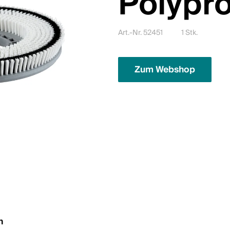
Polypr
Art.-Nr. 52451
1 Stk.
Zum Webshop
n