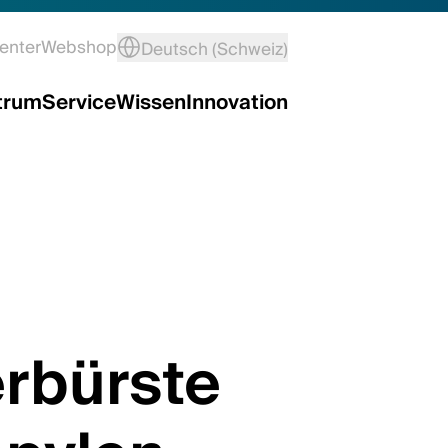
enter
Webshop
Deutsch (Schweiz)
trum
Service
Wissen
Innovation
rbürste