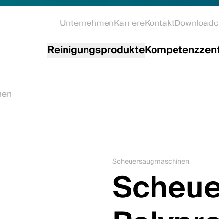
Unternehmen
Karriere
Kontakt
Downloadc
Reinigungsprodukte
Kompetenzzen
nen
Scheuersaugmaschinen
Scheue