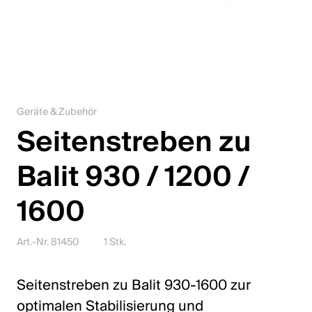
Karriere
Kontakt
Downloadcenter
Geräte & Zubehör
Webshop
Seitenstreben zu
Deutsch (Schweiz)
Balit 930 / 1200 /
1600
Bitte wähle ein Land und eine Sprache
Schweiz
Art.-Nr. 81450
1 Stk.
Deutsch
Seitenstreben zu Balit 930-1600 zur
Français
optimalen Stabilisierung und