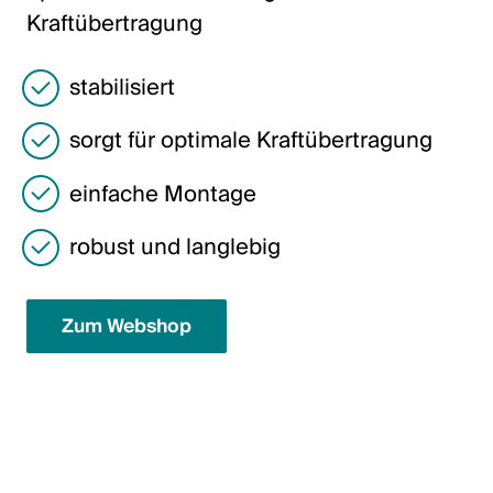
Italiano
Kraftübertragung
English
stabilisiert
Österreich
sorgt für optimale Kraftübertragung
Deutsch
einfache Montage
English
robust und langlebig
Deutschland
Deutsch
Zum Webshop
English
Schweden
Svenska