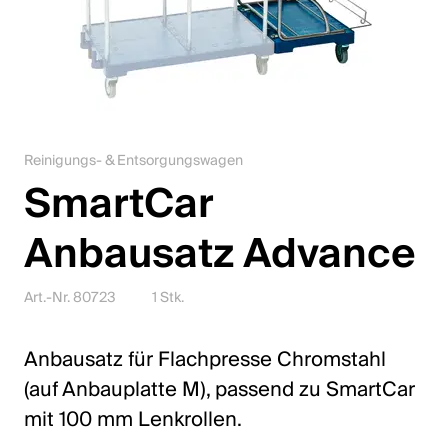
Karriere
Kontakt
Downloadcenter
Reinigungs- & Entsorgungswagen
Webshop
SmartCar
Deutsch (Schweiz)
Anbausatz Advance
Bitte wähle ein Land und eine Sprache
Art.-Nr. 80723
1 Stk.
Schweiz
Anbausatz für Flachpresse Chromstahl
Deutsch
(auf Anbauplatte M), passend zu SmartCar
Français
mit 100 mm Lenkrollen.