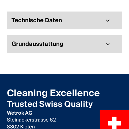
Italiano
English
Technische Daten
Österreich
Grundausstattung
Deutsch
English
Deutschland
Deutsch
Cleaning Excellence
English
Trusted Swiss Quality
Wetrok AG
Schweden
Steinackerstrasse 62
Svenska
8302 Kloten