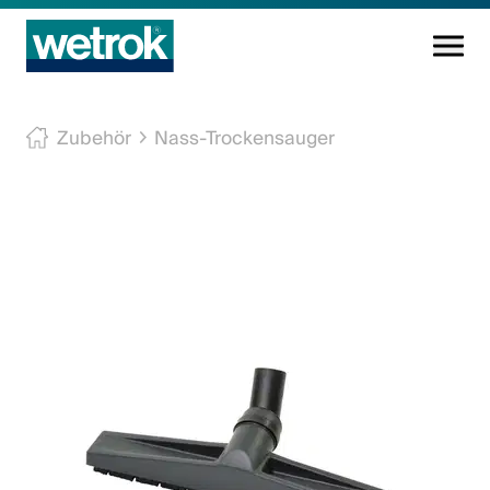
Reinigungsprodukte
Zubehör
Nass-Trockensauger
Kompetenzzentrum
Service
Wissen
Innovation
Unternehmen