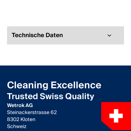
Italiano
English
Österreich
Technische Daten
Deutsch
English
Deutschland
Cleaning Excellence
Deutsch
Trusted Swiss Quality
English
Wetrok AG
Steinackerstrasse 62
Schweden
8302 Kloten
Schweiz
Svenska