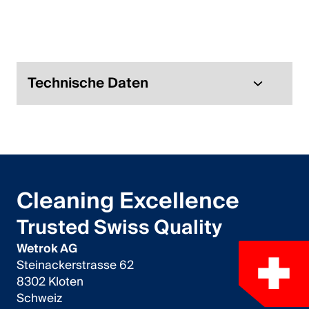
Italiano
English
Österreich
Technische Daten
Deutsch
English
Deutschland
Cleaning Excellence
Deutsch
Trusted Swiss Quality
English
Wetrok AG
Steinackerstrasse 62
Schweden
8302 Kloten
Schweiz
Svenska