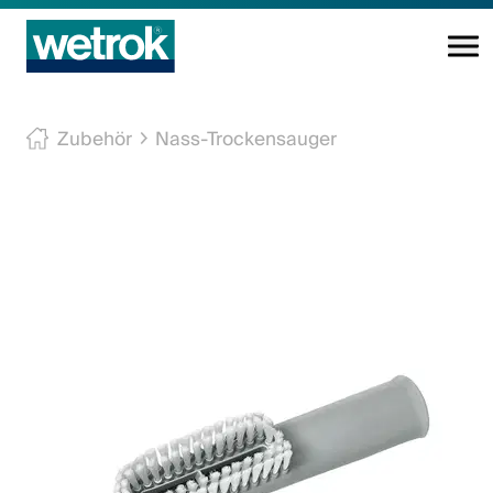
Reinigungsprodukte
Zubehör
Nass-Trockensauger
Kompetenzzentrum
Service
Wissen
Innovation
Unternehmen